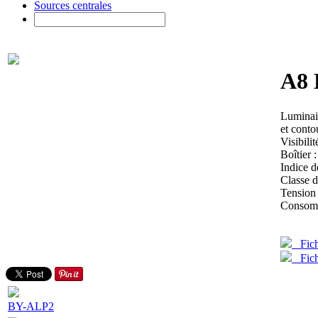
Sources centrales
A8 
Luminair
et contou
Visibili
Boîtier
Indice d
Classe d
Tension
Consomm
Fich
Fiche
BY-ALP2