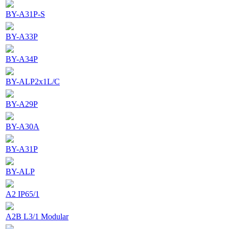
BY-A31P-S
BY-A33P
BY-A34P
BY-ALP2x1L/C
BY-A29P
BY-A30A
BY-A31P
BY-ALP
A2 IP65/1
A2B L3/1 Modular