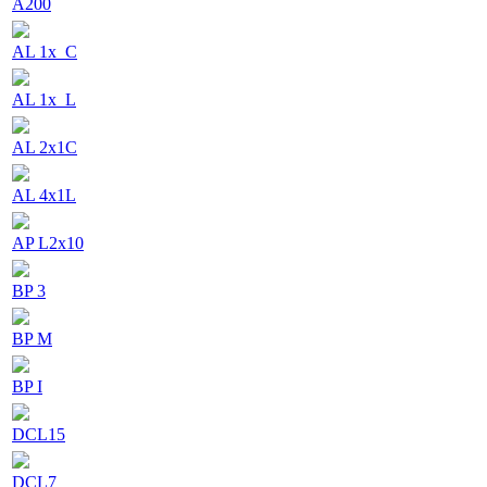
A200
AL 1x_C
AL 1x_L
AL 2x1C
AL 4x1L
AP L2x10
BP 3
BP M
BP I
DCL15
DCL7