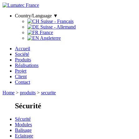
Country/Language ▼
Suisse - Français
Suisse - Allemand
France
Angleterre
Accueil
Société
Produits
Réalisations
Projet
Client
Contact
Home
>
produits
>
securite
Sécurité
Sécurité
Modules
Balisage
Eclairage