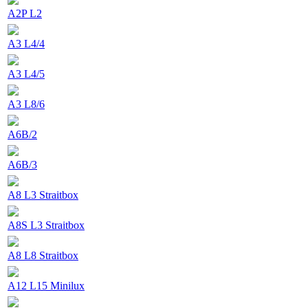
A2P L2
A3 L4/4
A3 L4/5
A3 L8/6
A6B/2
A6B/3
A8 L3 Straitbox
A8S L3 Straitbox
A8 L8 Straitbox
A12 L15 Minilux