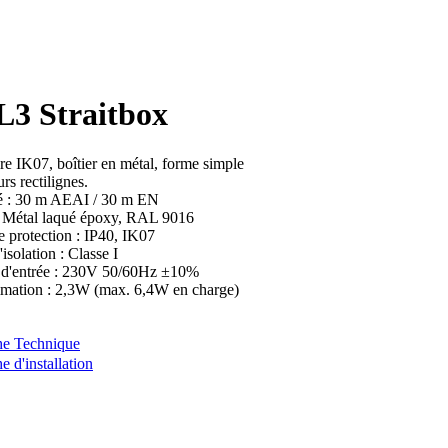
L3 Straitbox
e IK07, boîtier en métal, forme simple
rs rectilignes.
té : 30 m AEAI / 30 m EN
 : Métal laqué époxy, RAL 9016
e protection : IP40, IK07
'isolation : Classe I
 d'entrée : 230V 50/60Hz ±10%
ation : 2,3W (max. 6,4W en charge)
e Technique
 d'installation